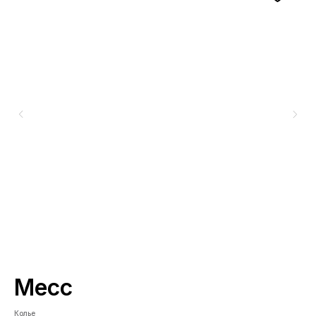
Месс
Л
Колье
Су