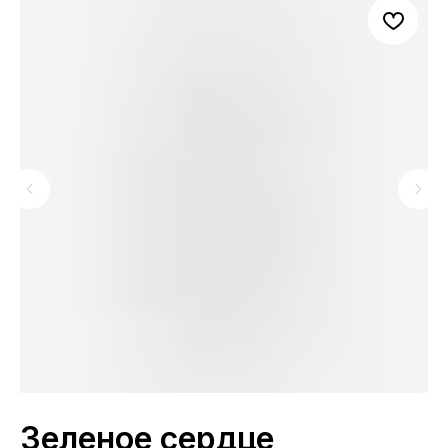
Зеленое сердце
Л