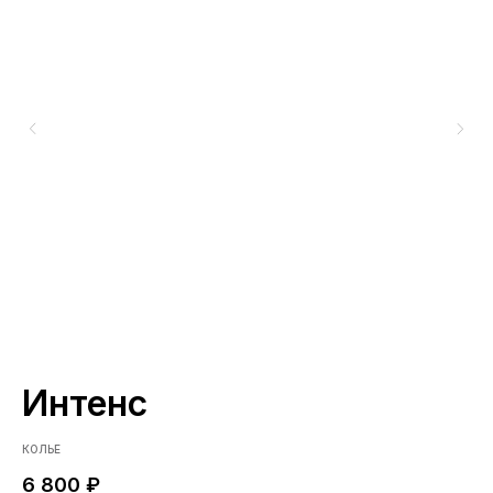
Интенс
С
КОЛЬЕ
КО
6 800
₽
6